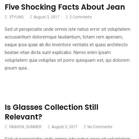
Five Shocking Facts About Jean
Shocking
Glasses
Top
Quick
Miracle
Facts
Collection
Risks
Tips
Of
STYLING
August 3, 2017
2 Comments
About
Still
Of
For
Summer
Jean
Relevant?
Clothes
Shoes
Fashion
Sed ut perspiciatis unde omnis iste natus error sit voluptatem
Fashion
Fashion
accusantium doloremque laudantium, totam rem aperiam,
eaque ipsa quae ab illo inventore veritatis et quasi architecto
beatae vitae dicta sunt explicabo. Nemo enim ipsam
voluptatem quia voluptas sit porro quisquam est, qui dolorem
ipsum quia…
Is Glasses Collection Still
Relevant?
FASHION
,
SUMMER
August 3, 2017
No Comments
Sed ut perspiciatis unde omnis iste natus error sit voluptatem