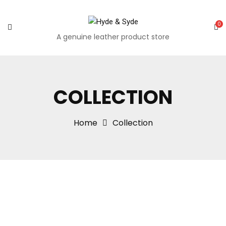
0
A genuine leather product store
COLLECTION
Home
Collection
on
on
on
on
on
Five
Is
Seven
Ten
The