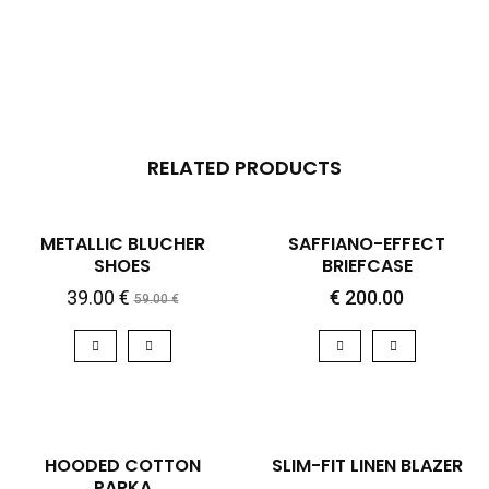
RELATED PRODUCTS
QUICK VIEW
QUICK VIEW
-34%
HOT
METALLIC BLUCHER
SAFFIANO-EFFECT
SHOES
BRIEFCASE
39.00
€
€
200.00
59.00
€
QUICK VIEW
QUICK VIEW
HOT
HOODED COTTON
SLIM-FIT LINEN BLAZER
PARKA