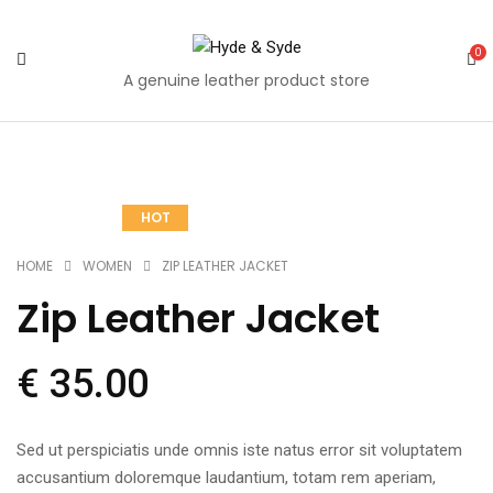
0
A genuine leather product store
Quantity
Share
Share
Share
Share
Share
Mail
HOT
on
on
on
on
on
to
Facebook
Twitter
Pinterest
Google
Tumblr
your
HOME
WOMEN
ZIP LEATHER JACKET
Plus
friends
Zip Leather Jacket
€
35.00
Sed ut perspiciatis unde omnis iste natus error sit voluptatem
accusantium doloremque laudantium, totam rem aperiam,