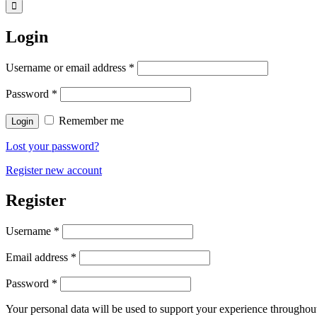
Login
Username or email address
*
Password
*
Remember me
Login
Lost your password?
Register new account
Register
Username
*
Email address
*
Password
*
Your personal data will be used to support your experience throughout