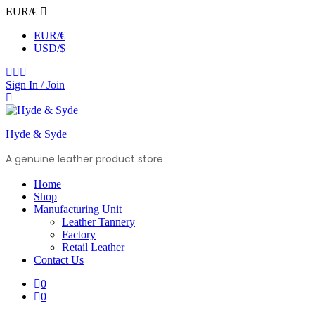
EUR/€
EUR/€
USD/$
Sign In / Join
Hyde & Syde
A genuine leather product store
Home
Shop
Manufacturing Unit
Leather Tannery
Factory
Retail Leather
Contact Us
0
0