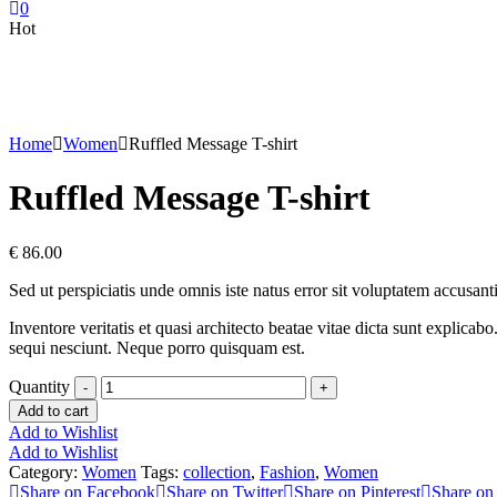
0
Hot
Home
Women
Ruffled Message T-shirt
Ruffled Message T-shirt
€
86.00
Sed ut perspiciatis unde omnis iste natus error sit voluptatem accusa
Inventore veritatis et quasi architecto beatae vitae dicta sunt explic
sequi nesciunt. Neque porro quisquam est.
Quantity
-
+
Add to cart
Add to Wishlist
Add to Wishlist
Category:
Women
Tags:
collection
,
Fashion
,
Women
Share on Facebook
Share on Twitter
Share on Pinterest
Share on