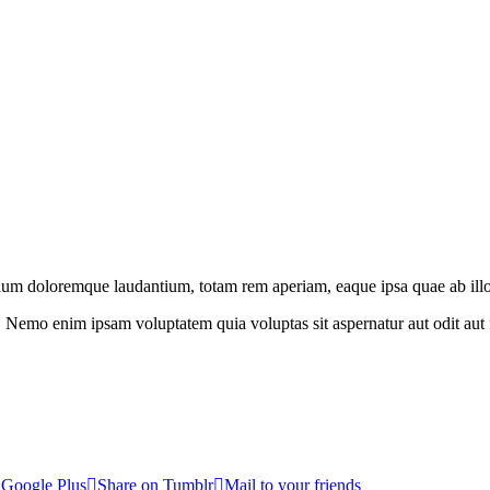
ntium doloremque laudantium, totam rem aperiam, eaque ipsa quae ab illo
abo. Nemo enim ipsam voluptatem quia voluptas sit aspernatur aut odit au
 Google Plus
Share on Tumblr
Mail to your friends