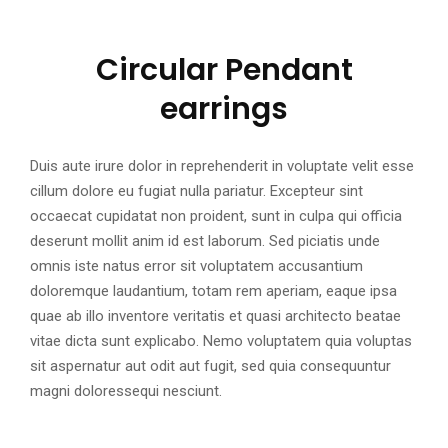
Circular Pendant
SHARE
SHARE
SHARE
SHARE
ON
ON
ON
ON
earrings
FACEBOOK
TWITTER
GOOGLE
PINTEREST
PLUS
Duis aute irure dolor in reprehenderit in voluptate velit esse
cillum dolore eu fugiat nulla pariatur. Excepteur sint
occaecat cupidatat non proident, sunt in culpa qui officia
deserunt mollit anim id est laborum. Sed piciatis unde
omnis iste natus error sit voluptatem accusantium
doloremque laudantium, totam rem aperiam, eaque ipsa
quae ab illo inventore veritatis et quasi architecto beatae
vitae dicta sunt explicabo. Nemo voluptatem quia voluptas
sit aspernatur aut odit aut fugit, sed quia consequuntur
magni doloressequi nesciunt.